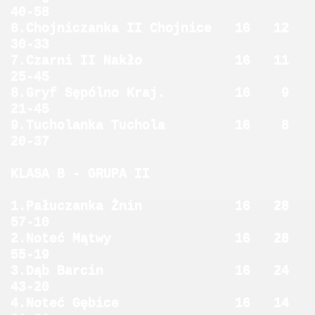
40-58
6.Chojniczanka II Chojnice 16 12
30-33
7.Czarni II Nakło 16 11
25-45
8.Gryf Sępólno Kraj. 16 9
21-45
9.Tucholanka Tuchola 16 8
20-37
KLASA B - GRUPA II
1.Pałuczanka Żnin 16 28
57-10
2.Noteć Mątwy 16 28
55-19
3.Dąb Barcin 16 24
43-20
4.Noteć Gębice 16 14