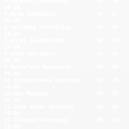
4.Cuiavia Inowrocław 30 38
50-24
5.Brda Bydgoszcz 30 37
44-26
6.Goplania Inowrocław 30 36
52-38
7.Zdrój Ciechocinek 30 29
37-25
8.Unia Wąbrzeźno 30 29
41-44
9.Budowlani Bydgoszcz 30 28
40-43
10.Chojniczanka Chojnice 30 28
44-56
11.Wda Świecie 30 25
37-46
12.Unia Solec Kujawski 30 24
39-54
13.Olimpia Grudziądz 30 22
22-50