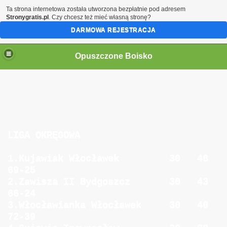
Ta strona internetowa została utworzona bezpłatnie pod adresem
Stronygratis.pl
. Czy chcesz też mieć własną stronę?
DARMOWA REJESTRACJA
Opuszczone Boisko
LIGA OKRĘGOWA
1.Kujawiak Włocławek 30 46
69-25
2.Zawisza II Bydgoszcz 30 43
66-24
3.Włocławianka Włocławek 30 40
72-39