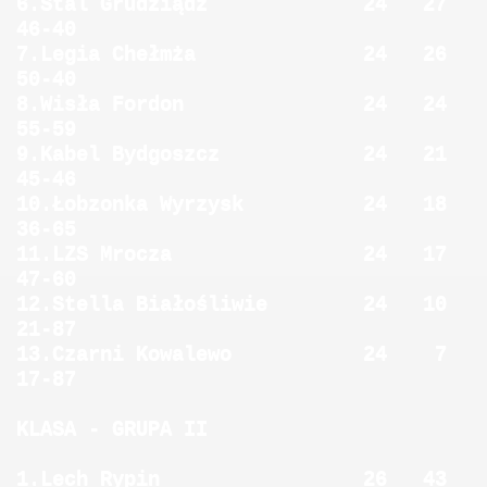
6.Stal Grudziądz 24 27
46-40
7.Legia Chełmża 24 26
50-40
8.Wisła Fordon 24 24
55-59
9.Kabel Bydgoszcz 24 21
45-46
10.Łobzonka Wyrzysk 24 18
36-65
11.LZS Mrocza 24 17
47-60
12.Stella Białośliwie 24 10
21-87
13.Czarni Kowalewo 24 7
17-87
KLASA - GRUPA II
1.Lech Rypin 26 43