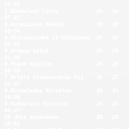
77-32
2.Budowlani Lipno 26 34
57-27
3.Notecianka Pakość 26 33
53-34
4.Włocławianka II Włocławek 26 30
62-52
5.Drwęca Golub 26 29
41-36
6.Pogoń Mogilno 26 28
35-33
7.Orlęta Alekasandrów Kuj. 26 27
51-37
8.Kujawianka Strzelno 26 24
46-39
9.Budowlani Piechcin 26 24
43-47
10.Unia Gniewkowo 26 23
45-51