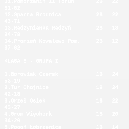
11.Pomorzanin II Toruń 26 22
51-62
12.Sparta Brodnica 26 22
43-71
13.Radzynianka Radzyń 26 13
24-78
14.Promień Kowalewo Pom. 26 12
37-62
KLASA B - GRUPA I
1.Borowiak Czersk 16 24
53-19
2.Tur Chojnice 16 24
42-18
3.Orzeł Osiek 16 22
43-27
4.Grom Więcbork 16 20
34-26
5.Pogoń Łobrzenica 16 14