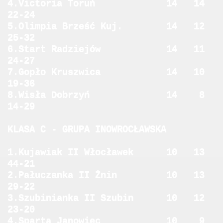
4.Victoria Toruń 14 14
22-24
5.Olimpia Brześć Kuj. 14 12
25-32
6.Start Radziejów 14 11
24-27
7.Gopło Kruszwica 14 10
19-36
8.Wisła Dobrzyń 14 8
14-29
KLASA C - GRUPA INOWROCŁAWSKA
1.Kujawiak II Włocławek 10 13
44-21
2.Pałuczanka II Żnin 10 13
29-22
3.Szubinianka II Szubin 10 12
23-20
4.Sparta Janowiec 10 9