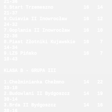
21-36
5.Start Trzemeszno 16 14
21-37
6.Cuiavia II Inowrocław 16 12
24-32
7.Goplania II Inowrocław 16 10
22-36
8.Piast Złotniki Kujawskie 16 7
14-34
9.LZS Pińsko 16 7
10-43
KLASA B - GRUPA III
1.Chełminianka Chełmno 14 22
33-18
2.Budowlani II Bydgoszcz 14 19
30-14
3.Brda II Bydgoszcz 14 16
38-16