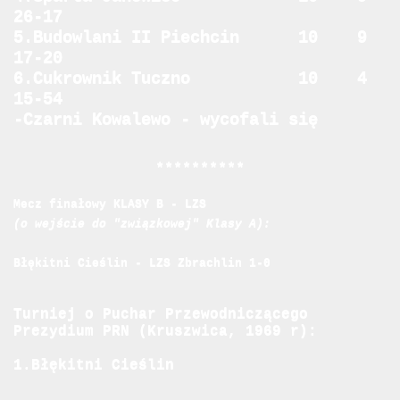
26-17
5.Budowlani II Piechcin 10 9
17-20
6.Cukrownik Tuczno 10 4
15-54
-Czarni Kowalewo - wycofali się
* * * * * * * * * *
Mecz finałowy KLASY B - LZS
(o wejście do "związkowej" Klasy A):
Błękitni Cieślin - LZS Zbrachlin 1-0
Turniej o Puchar Przewodniczącego
Prezydium PRN (Kruszwica, 1969 r):
1.Błękitni Cieślin