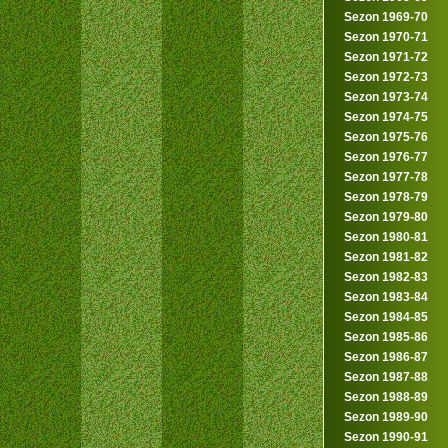
Sezon 1969-70
Sezon 1970-71
Sezon 1971-72
Sezon 1972-73
Sezon 1973-74
Sezon 1974-75
Sezon 1975-76
Sezon 1976-77
Sezon 1977-78
Sezon 1978-79
Sezon 1979-80
Sezon 1980-81
Sezon 1981-82
Sezon 1982-83
Sezon 1983-84
Sezon 1984-85
Sezon 1985-86
Sezon 1986-87
Sezon 1987-88
Sezon 1988-89
Sezon 1989-90
Sezon 1990-91