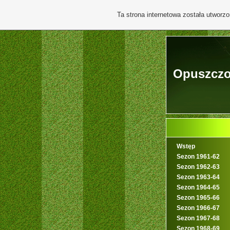
Ta strona internetowa została utworz
Opuszczo
Wstęp
Sezon 1961-62
Sezon 1962-63
Sezon 1963-64
Sezon 1964-65
Sezon 1965-66
Sezon 1966-67
Sezon 1967-68
Sezon 1968-69