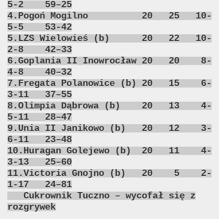
5-2 59–25
4.Pogoń Mogilno 20 25 10-
5-5 53-42
5.LZS Wielowieś (b) 20 22 10-
2-8 42–33
6.Goplania II Inowrocław 20 20 8-
4-8 40–32
7.Fregata Polanowice (b) 20 15 6-
3-11 37–55
8.Olimpia Dąbrowa (b) 20 13 4-
5-11 28–47
9.Unia II Janikowo (b) 20 12 3-
6-11 23–48
10.Huragan Golejewo (b) 20 11 4-
3-13 25–60
11.Victoria Gnojno (b) 20 5 2-
1-17 24–81
Cukrownik Tuczno – wycofał się z
rozgrywek